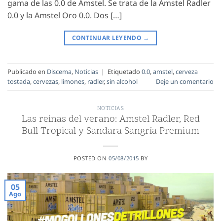
gama de las 0.0 de Amstel. Se trata de la Amstel Radler
0.0 y la Amstel Oro 0.0. Dos […]
CONTINUAR LEYENDO
→
Publicado en
Discema
,
Noticias
|
Etiquetado
0.0
,
amstel
,
cerveza
tostada
,
cervezas
,
limones
,
radler
,
sin alcohol
Deje un comentario
NOTICIAS
Las reinas del verano: Amstel Radler, Red
Bull Tropical y Sandara Sangría Premium
POSTED ON
05/08/2015
BY
05
Ago