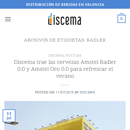
Saltar
DISTRIBUCIÓN DE BEBIDAS EN VALENCIA
al
contenido
0
ARCHIVOS DE ETIQUETAS:
RADLER
DISCEMA
,
NOTICIAS
Discema trae las cervezas Amstel Radler
0.0 y Amstel Oro 0.0 para refrescar el
verano
POSTED ON
11/07/2019
BY
DISCEMA
11
Jul