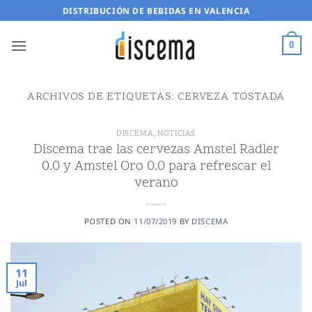
Saltar
DISTRIBUCIÓN DE BEBIDAS EN VALENCIA
al
contenido
0
ARCHIVOS DE ETIQUETAS:
CERVEZA TOSTADA
DISCEMA
,
NOTICIAS
Discema trae las cervezas Amstel Radler
0.0 y Amstel Oro 0.0 para refrescar el
verano
POSTED ON
11/07/2019
BY
DISCEMA
11
Jul