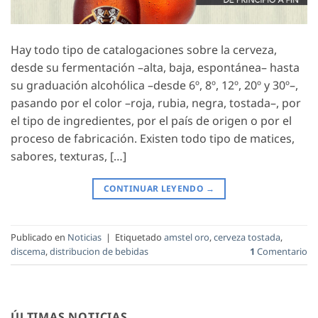
Hay todo tipo de catalogaciones sobre la cerveza,
desde su fermentación –alta, baja, espontánea– hasta
su graduación alcohólica –desde 6º, 8º, 12º, 20º y 30º–,
pasando por el color –roja, rubia, negra, tostada–, por
el tipo de ingredientes, por el país de origen o por el
proceso de fabricación. Existen todo tipo de matices,
sabores, texturas, […]
CONTINUAR LEYENDO
→
Publicado en
Noticias
|
Etiquetado
amstel oro
,
cerveza tostada
,
discema
,
distribucion de bebidas
1
Comentario
ÚLTIMAS NOTICIAS