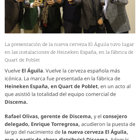
La presentación de la nueva cerveza El Águila tuvo lugar
en las instalaciones de Heineken España, en la fábrica de
Quart de Poblet
Vuelve
El Águila
. Vuelve la cerveza española más
icónica. La marca fue presentada en la fábrica de
Heineken España, en Quart de Poblet
, en un acto al
que asistió la totalidad del equipo comercial de
Discema.
Rafael Olivas,
gerente de
Discema,
y el
consejero
delegado, Enrique Torregrosa,
acudieron la puesta de
largo del nacimiento de
la nueva cerveza El Águila,
que a partir de ahora distribuirá Discema
. Además,