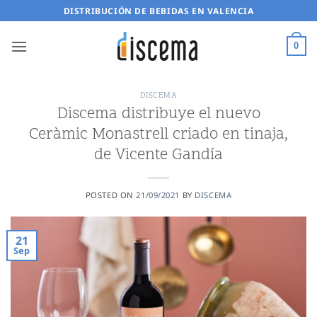
Saltar
DISTRIBUCIÓN DE BEBIDAS EN VALENCIA
al
contenido
0
DISCEMA
Discema distribuye el nuevo
Ceràmic Monastrell criado en tinaja,
de Vicente Gandía
POSTED ON
21/09/2021
BY
DISCEMA
21
Sep