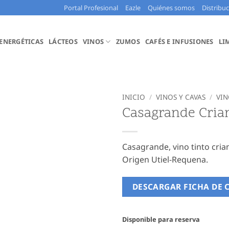
Portal Profesional
Eazle
Quiénes somos
Distribu
 ENERGÉTICAS
LÁCTEOS
VINOS
ZUMOS
CAFÉS E INFUSIONES
LI
INICIO
/
VINOS Y CAVAS
/
VIN
Casagrande Cria
Casagrande, vino tinto cri
Origen Utiel-Requena.
DESCARGAR FICHA DE 
Disponible para reserva