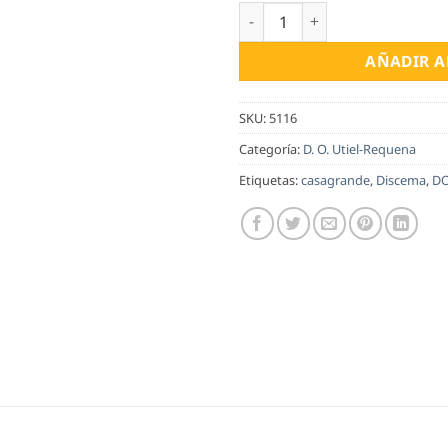
Casagrande Crianza cantidad
AÑADIR A
SKU:
5116
Categoría:
D. O. Utiel-Requena
Etiquetas:
casagrande
,
Discema
,
DO