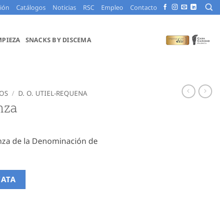
ción
Catálogos
Noticias
RSC
Empleo
Contacto
MPIEZA
SNACKS BY DISCEMA
OS
/
D. O. UTIEL-REQUENA
nza
anza de la Denominación de
CATA