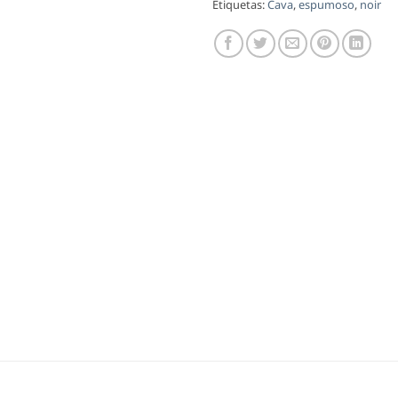
Etiquetas:
Cava
,
espumoso
,
noir