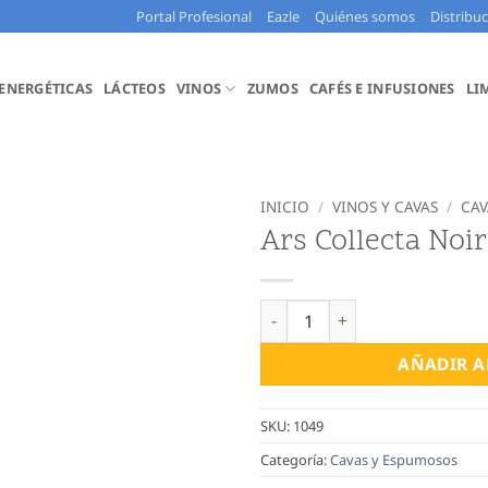
Portal Profesional
Eazle
Quiénes somos
Distribu
 ENERGÉTICAS
LÁCTEOS
VINOS
ZUMOS
CAFÉS E INFUSIONES
LI
INICIO
/
VINOS Y CAVAS
/
CAV
Ars Collecta Noir
Ars Collecta Noir cantidad
AÑADIR A
SKU:
1049
Categoría:
Cavas y Espumosos