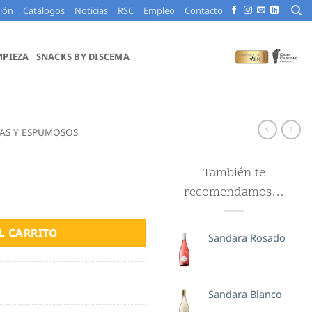
ción
Catálogos
Noticias
RSC
Empleo
Contacto
MPIEZA
SNACKS BY DISCEMA
AS Y ESPUMOSOS
También te
recomendamos…
L CARRITO
Sandara Rosado
Sandara Blanco