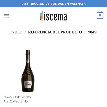
Saltar
DISTRIBUCIÓN DE BEBIDAS EN VALENCIA
al
contenido
0
INICIO
/
REFERENCIA DEL PRODUCTO
/
1049
CAVAS Y ESPUMOSOS
Ars Collecta Noir