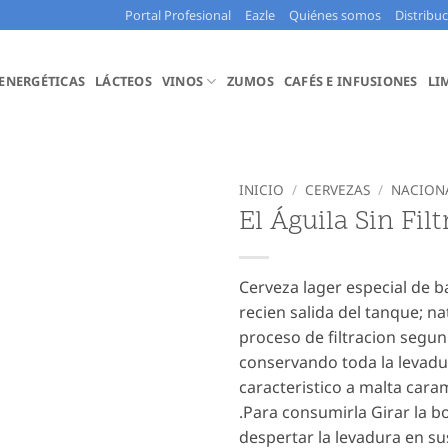
Portal Profesional
Eazle
Quiénes somos
Distribu
 ENERGÉTICAS
LÁCTEOS
VINOS
ZUMOS
CAFÉS E INFUSIONES
LI
INICIO
/
CERVEZAS
/
NACION
El Águila Sin Filt
Cerveza lager especial de 
recien salida del tanque; n
proceso de filtracion segun
conservando toda la levadur
caracteristico a malta car
.Para consumirla Girar la bo
despertar la levadura en s