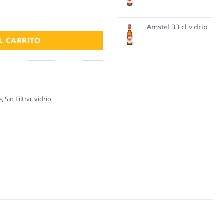
io cantidad
Amstel 33 cl vidrio
L CARRITO
e
,
Sin Filtrar
,
vidrio