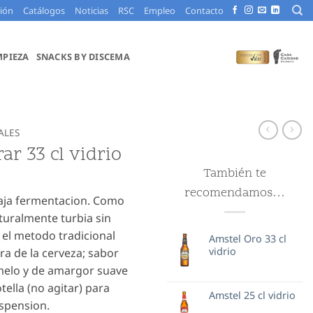
ción
Catálogos
Noticias
RSC
Empleo
Contacto
MPIEZA
SNACKS BY DISCEMA
ALES
rar 33 cl vidrio
También te
recomendamos…
baja fermentacion. Como
aturalmente turbia sin
 el metodo tradicional
Amstel Oro 33 cl
vidrio
a de la cerveza; sabor
amelo y de amargor suave
tella (no agitar) para
Amstel 25 cl vidrio
uspension.