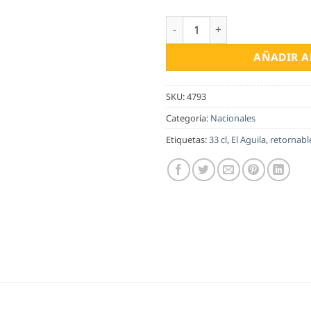
El Águila Sin Filtrar 33 cl vidr
AÑADIR A
SKU:
4793
Categoría:
Nacionales
Etiquetas:
33 cl
,
El Aguila
,
retornabl