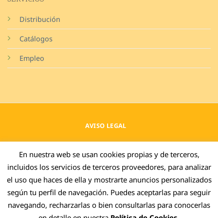
Distribución
Catálogos
Empleo
AVISO LEGAL
POLÍTICA DE PRIVACIDAD
En nuestra web se usan cookies propias y de terceros,
incluidos los servicios de terceros proveedores, para analizar
COOKIES
el uso que haces de ella y mostrarte anuncios personalizados
CANAL DENUNCIAS
según tu perfil de navegación. Puedes aceptarlas para seguir
EXTERNO
navegando, recharzarlas o bien consultarlas para conocerlas
en detalle en nuestra
Política de Cookies
.
SOSTENIBILIDAD GRUPO