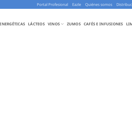
Portal Profesional
Eazle
Quiénes somos
Distribu
 ENERGÉTICAS
LÁCTEOS
VINOS
ZUMOS
CAFÉS E INFUSIONES
LI