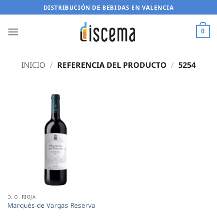
Saltar
DISTRIBUCIÓN DE BEBIDAS EN VALENCIA
al
contenido
0
INICIO
/
REFERENCIA DEL PRODUCTO
/
5254
D. O. RIOJA
Marqués de Vargas Reserva