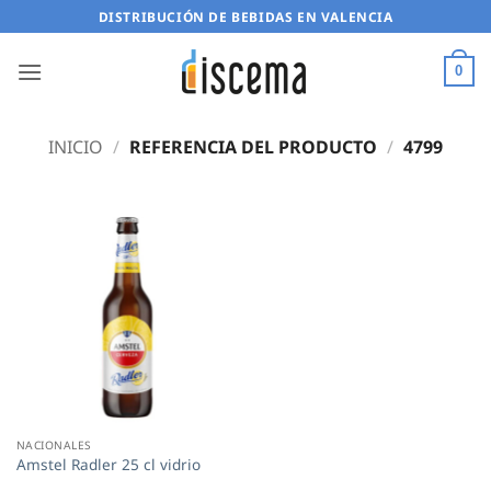
Saltar
DISTRIBUCIÓN DE BEBIDAS EN VALENCIA
al
contenido
0
INICIO
/
REFERENCIA DEL PRODUCTO
/
4799
NACIONALES
Amstel Radler 25 cl vidrio