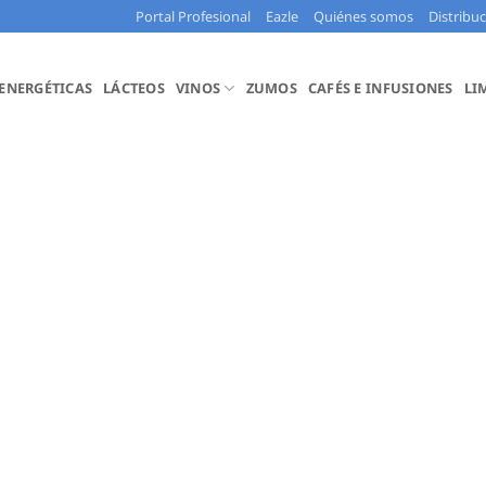
Portal Profesional
Eazle
Quiénes somos
Distribu
 ENERGÉTICAS
LÁCTEOS
VINOS
ZUMOS
CAFÉS E INFUSIONES
LI