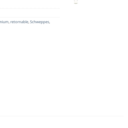
mium
,
retornable
,
Schweppes
,