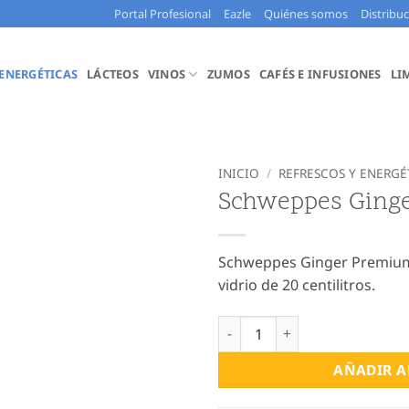
Portal Profesional
Eazle
Quiénes somos
Distribu
 ENERGÉTICAS
LÁCTEOS
VINOS
ZUMOS
CAFÉS E INFUSIONES
LI
INICIO
/
REFRESCOS Y ENERGÉ
Schweppes Ginge
Schweppes Ginger Premium 
vidrio de 20 centilitros.
Schweppes Ginger Premium 20
AÑADIR A