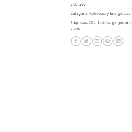
SKU:
296
Categoría:
Refrescos y Energéticas
Etiquetas:
20 cl
,
botella
,
ginger
,
pre
vidrio