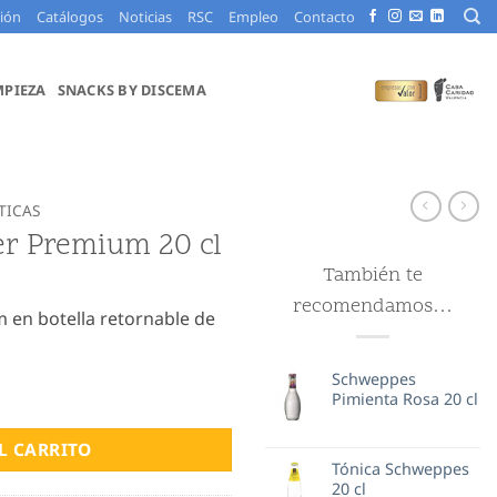
ción
Catálogos
Noticias
RSC
Empleo
Contacto
MPIEZA
SNACKS BY DISCEMA
TICAS
r Premium 20 cl
También te
recomendamos…
en botella retornable de
Schweppes
 cl cantidad
Pimienta Rosa 20 cl
L CARRITO
Tónica Schweppes
20 cl