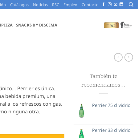
ción
Catálogos
Noticias
RSC
Empleo
Contacto
MPIEZA
SNACKS BY DISCEMA
También te
recomendamos…
único… Perrier es única.
una bebida premium, una
ral a los refrescos con gas,
Perrier 75 cl vidrio
omo ninguna otra.
Perrier 33 cl vidrio