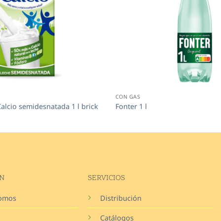
CON GAS
alcio semidesnatada 1 l brick
Fonter 1 l
N
SERVICIOS
somos
Distribución
Catálogos