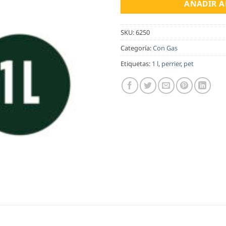
AÑADIR A
SKU:
6250
Categoría:
Con Gas
Etiquetas:
1 l
,
perrier
,
pet