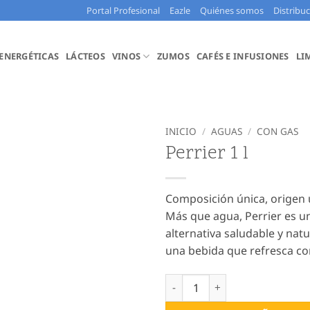
Portal Profesional
Eazle
Quiénes somos
Distribu
 ENERGÉTICAS
LÁCTEOS
VINOS
ZUMOS
CAFÉS E INFUSIONES
LI
INICIO
/
AGUAS
/
CON GAS
Perrier 1 l
Composición única, origen 
Más que agua, Perrier es 
alternativa saludable y natu
una bebida que refresca c
Perrier 1 l cantidad