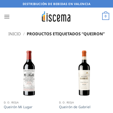
Saltar
DISTRIBUCIÓN DE BEBIDAS EN VALENCIA
al
contenido
0
INICIO
/
PRODUCTOS ETIQUETADOS “QUEIRON”
D. O. RIOJA
D. O. RIOJA
Queirón Mi Lugar
Queirón de Gabriel