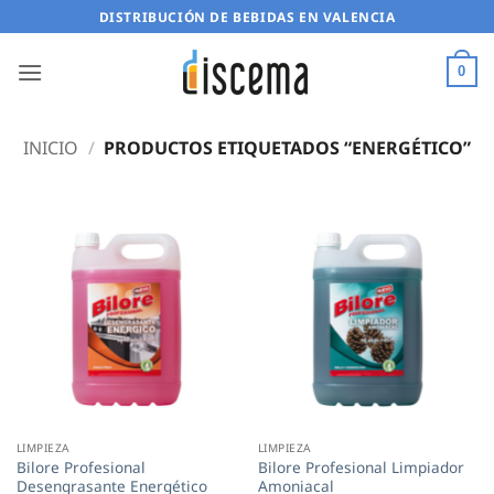
Saltar
DISTRIBUCIÓN DE BEBIDAS EN VALENCIA
al
contenido
0
INICIO
/
PRODUCTOS ETIQUETADOS “ENERGÉTICO”
LIMPIEZA
LIMPIEZA
Bilore Profesional
Bilore Profesional Limpiador
Desengrasante Energético
Amoniacal