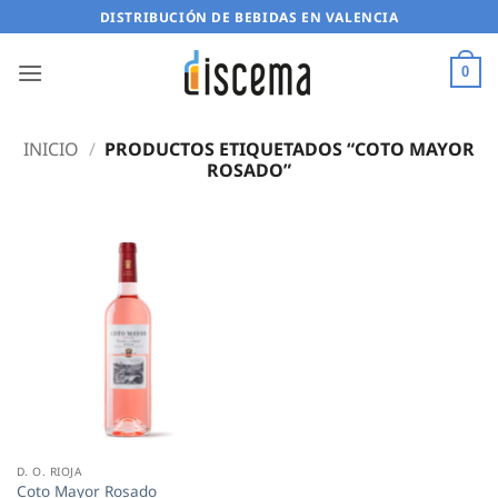
Saltar
DISTRIBUCIÓN DE BEBIDAS EN VALENCIA
al
contenido
0
INICIO
/
PRODUCTOS ETIQUETADOS “COTO MAYOR
ROSADO”
D. O. RIOJA
Coto Mayor Rosado