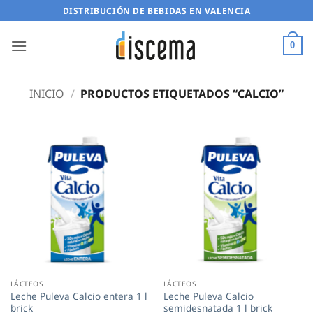
Saltar
DISTRIBUCIÓN DE BEBIDAS EN VALENCIA
al
contenido
0
INICIO
/
PRODUCTOS ETIQUETADOS “CALCIO”
LÁCTEOS
LÁCTEOS
Leche Puleva Calcio entera 1 l
Leche Puleva Calcio
brick
semidesnatada 1 l brick