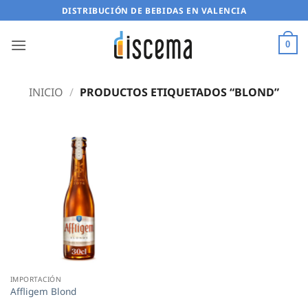
Saltar
DISTRIBUCIÓN DE BEBIDAS EN VALENCIA
al
contenido
0
INICIO
/
PRODUCTOS ETIQUETADOS “BLOND”
IMPORTACIÓN
Affligem Blond