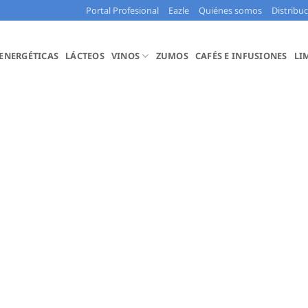
Portal Profesional
Eazle
Quiénes somos
Distribu
 ENERGÉTICAS
LÁCTEOS
VINOS
ZUMOS
CAFÉS E INFUSIONES
LI