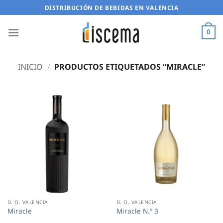
Saltar
DISTRIBUCIÓN DE BEBIDAS EN VALENCIA
al
contenido
0
INICIO
/
PRODUCTOS ETIQUETADOS “MIRACLE”
D. O. VALENCIA
D. O. VALENCIA
Miracle
Miracle N.º 3